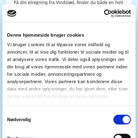
På din elregning fra Vindstød, finder du både en helt
kort oversigt over det det samlede beløb du skal
betale, og en yderligere udspecificering af både
aflæsningsopgørelse, og aconto.
I denne gennemgang tager vi udgangspunkt i en helt
Denne hjemmeside bruger cookies
almindelig faktura fra Vindstød, men du kan altid
Vi bruger cookies til at tilpasse vores indhold og
finde og downloade en kopi af dine fakturaer på dit
annoncer, til at vise dig funktioner til sociale medier og til
kontrolpanel
.
Du finder kundenummer til login øverst i højre
at analysere vores trafik. Vi deler også oplysninger om
hjørne på dine tidligere fakturaer, eller i din
din brug af vores hjemmeside med vores partnere inden
velkomstmail fra Vindstød.
for sociale medier, annonceringspartnere og
analysepartnere. Vores partnere kan kombinere disse
*Hvis du ikke har været logget på kontrolpanelet
data med andre oplysninger, du har givet dem, eller som
før, eller har mistet din adgangskode, skal du
benytte funktionen "Glemt kodeord?".
de har indsamlet fra din brug af deres tjenester.
Adgang til kontrolpanelet forudsætter, at vi kender
din mailadresse.
Samtykkevalg
Nødvendig